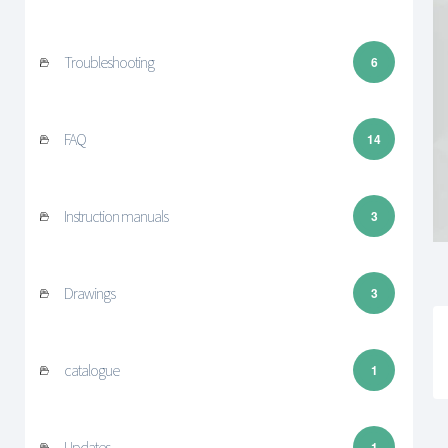
Troubleshooting
6
FAQ
14
Instruction manuals
3
Drawings
3
catalogue
1
Updates
1