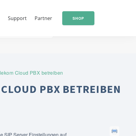
t
Support
Partner
SHOP
lekom Cloud PBX betreiben
 CLOUD PBX BETREIBEN
 SIP Server Einstellungen auf.