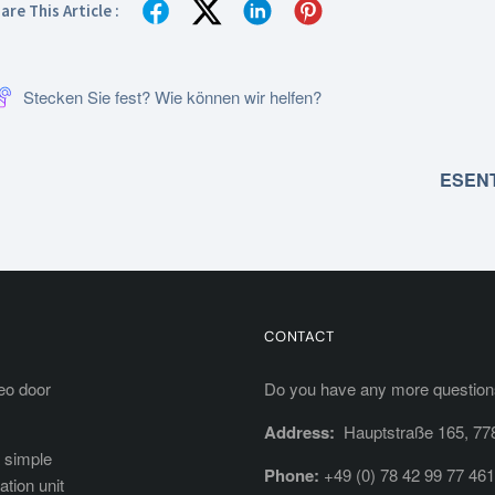
are This Article :
Stecken Sie fest? Wie können wir helfen?
ESENTA
CONTACT
eo door
Do you have any more questions
Address:
Hauptstraße 165, 77
 simple
Phone:
+49 (0) 78 42 99 77 461
tion unit