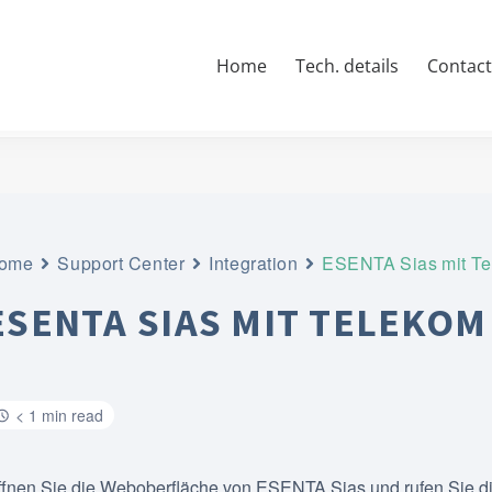
Home
Tech. details
Contac
ome
Support Center
Integration
ESENTA Sias mit Te
ESENTA SIAS MIT TELEKOM
< 1 min read
ffnen Sie die Weboberfläche von ESENTA Sias und rufen Sie die